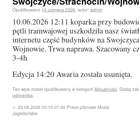
Swojczyce/Strachocin/Wojnó
Opublikowano
10 czerwca 2026
,
autor:
admin
10.06.2026 12:11 koparka przy budowi
pętli tramwajowej uszkodziła nasz świa
internetu część budynków na Swojczycac
Wojnowie. Trwa naprawa. Szacowany cz
3-4h
Edycja 14:20 Awaria została usunięta.
Ten wpis został opublikowany w kategorii
Aktualności
. Dodaj za
odnośnika
.
←
22.05.2026 00:15-07:00 Prace planowe Mosty
Jagiellońskie